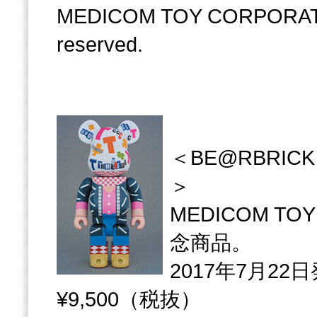
MEDICOM TOY CORPORATION
reserved.
＜BE@RBRICK A
＞
MEDICOM TOY
念商品。
2017年7月22
¥9,500（税抜）