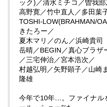
ック)／清水ミチコ／曽我部
高野寛／竹中直人／多田葉子／C
TOSHI-LOW(BRAHMAN
きたろー／
夏木マリ／のん／浜崎貴司（FL
岳晴／BEGIN／真心ブラザ
／三宅伸治／宮本浩次／
村越弘明／矢野顕子／山崎まさ
隆雄
今年で10年…。ファイナル