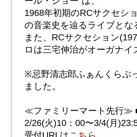
ール・ショー”は、
1968年初期のRCサクセ
の音楽史を辿るライブとな
また、RCサクセション(19
ロは三宅伸治がオーガナイ
※忌野清志郎ふぁんくらぶ
ました。
≪ファミリーマート先行≫ 
2/26(火)10：00〜3/4(月)23
受付URLは
こちら
。