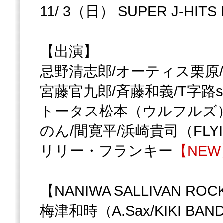
11/ 3（日） SUPER J-HITS
【出演】
忌野清志郎/オーティス栗原/
宮藤官九郎/斉藤和義/T字路s
トータス松本（ウルフルズ）/
のん/間寛平/浜崎貴司（FLYING
リリー・フランキー
【NEW
【NANIWA SALLIVAN ROCK
梅津和時（A.Sax/KIKI BAN